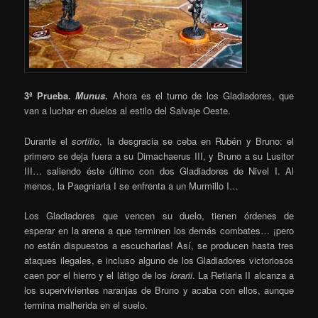
3ª Prueba.
Munus
.
Ahora es el turno de los Gladiadores, que
van a luchar en duelos al estilo del Salvaje Oeste.
Durante el
sortitio
, la desgracia se ceba en Rubén y Bruno: el
primero se deja fuera a su Dimachaerus III, y Bruno a su Lusitor
III… saliendo éste último con dos Gladiadores de Nivel I. Al
menos, la Paegniaria I se enfrenta a un Murmillo I…
Los Gladiadores que vencen su duelo, tienen órdenes de
esperar en la arena a que terminen los demás combates… ¡pero
no están dispuestos a escucharlas! Así, se producen hasta tres
ataques ilegales, e incluso alguno de los Gladiadores victoriosos
caen por el hierro y el látigo de los
lorarii
. La Retiaria II alcanza a
los supervivientes naranjas de Bruno y acaba con ellos, aunque
termina malherida en el suelo.