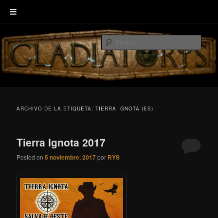
Ir
Ir
Welcome to GLADIATORIS, the board game about Roman amphitheater’s
al
al
combats.
Busc
contenido
contenido
principal
secundario
EscenaRYS
ARCHIVO DE LA ETIQUETA:
TIERRA IGNOTA (ES)
Tierra Ignota 2017
Posted on
5 noviembre, 2017
por
RYS