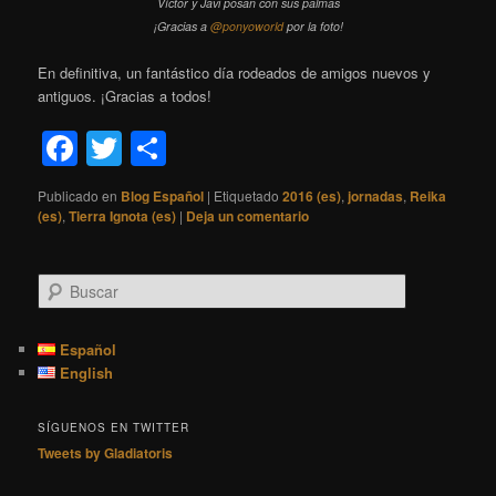
Víctor y Javi posan con sus palmas
¡Gracias a
@ponyoworld
por la foto!
En definitiva, un fantástico día rodeados de amigos nuevos y
antiguos. ¡Gracias a todos!
Facebook
Twitter
Compartir
Publicado en
Blog Español
|
Etiquetado
2016 (es)
,
jornadas
,
Reika
(es)
,
Tierra Ignota (es)
|
Deja un comentario
B
u
s
c
Español
a
English
r
SÍGUENOS EN TWITTER
Tweets by Gladiatoris