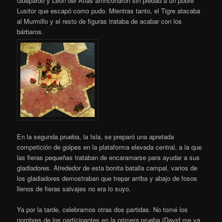
Guepardo y León del Atlas arrinconaron sin piedad a un pobre
Lusitor que escapó como pudo. Mientras tanto, el Tigre atacaba
al Murmillo y el resto de figuras trataba de acabar con los
bárbaros.
En la segunda prueba, la Isla, se preparó una apretada
competición de golpes en la plataforma elevada central, a la que
las fieras pequeñas trataban de encaramarse para ayudar a sus
gladiadores. Alrededor de esta bonita batalla campal, varios de
los gladiadores demostraban que trepar arriba y abajo de fosos
llenos de fieras salvajes no era lo suyo.
Ya por la tarde, celebramos otras dos partidas. No tomé los
nombres de los participantes en la primera prueba (David me va