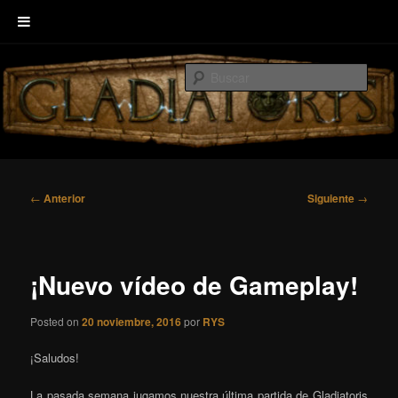
Ir
Welcome to GLADIATORIS, the board game about Roman amphitheater’s
al
combats.
Busc
contenido
principal
EscenaRYS
Navegación
←
Anterior
Siguiente
→
de
entradas
¡Nuevo vídeo de Gameplay!
Posted on
20 noviembre, 2016
por
RYS
¡Saludos!
La pasada semana jugamos nuestra última partida de Gladiatoris