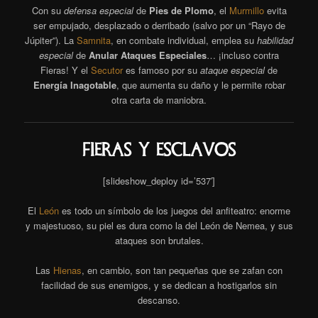
Con su
defensa especial
de
Pies de Plomo
, el
Murmillo
evita
ser empujado, desplazado o derribado (salvo por un “Rayo de
Júpiter”). La
Samnita
, en combate individual, emplea su
habilidad
especial
de
Anular Ataques Especiales
… ¡incluso contra
Fieras! Y el
Secutor
es famoso por su
ataque especial
de
Energía Inagotable
, que aumenta su daño y le permite robar
otra carta de maniobra.
fieras Y esclavos
[slideshow_deploy id=’537′]
El
León
es todo un símbolo de los juegos del anfiteatro: enorme
y majestuoso, su piel es dura como la del León de Nemea, y sus
ataques son brutales.
Las
Hienas
, en cambio, son tan pequeñas que se zafan con
facilidad de sus enemigos, y se dedican a hostigarlos sin
descanso.