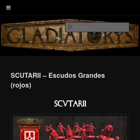
Ir
Welcome to GLADIATORIS, the board game about Roman amphitheater’s
al
combats.
Busc
contenido
principal
EscenaRYS
SCUTARII – Escudos Grandes
(rojos)
Scutarii