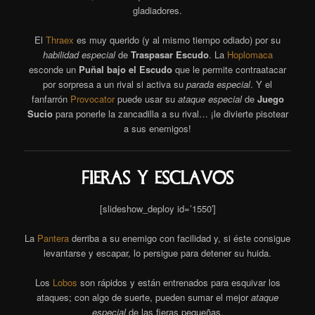
gladiadores.
El
Thraex
es muy querido (y al mismo tiempo odiado) por su
habilidad especial
de
Traspasar Escudo
. La
Hoplomaca
esconde un
Puñal bajo el Escudo
que le permite contraatacar
por sorpresa a un rival si activa su
parada especial
. Y el
fanfarrón
Provocator
puede usar su
ataque especial
de
Juego
Sucio
para ponerle la zancadilla a su rival… ¡le divierte pisotear
a sus enemigos!
fieras Y esclavos
[slideshow_deploy id=’1550′]
La
Pantera
derriba a su enemigo con facilidad y, si éste consigue
levantarse y escapar, lo persigue para detener su huida.
Los
Lobos
son rápidos y están entrenados para esquivar los
ataques; con algo de suerte, pueden sumar el mejor
ataque
especial
de las fieras pequeñas.