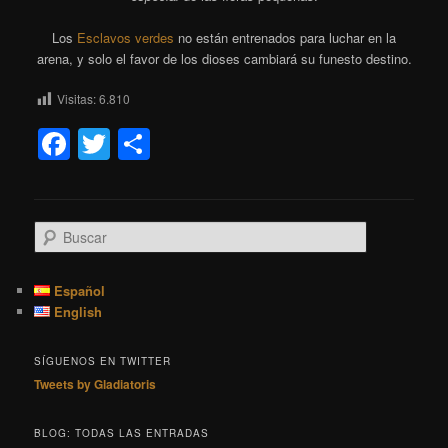
Los
Esclavos verdes
no están entrenados para luchar en la
arena, y solo el favor de los dioses cambiará su funesto destino.
Visitas:
6.810
Facebook
Twitter
Compartir
B
u
s
c
Español
a
English
r
SÍGUENOS EN TWITTER
Tweets by Gladiatoris
BLOG: TODAS LAS ENTRADAS