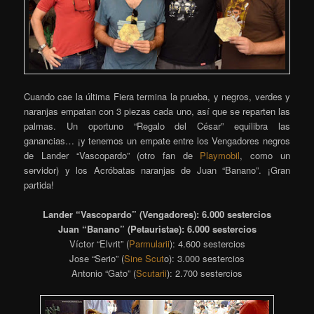
Cuando cae la última Fiera termina la prueba, y negros, verdes y
naranjas empatan con 3 piezas cada uno, así que se reparten las
palmas. Un oportuno “Regalo del César” equilibra las
ganancias… ¡y tenemos un empate entre los Vengadores negros
de Lander “Vascopardo” (otro fan de
Playmobil
, como un
servidor) y los Acróbatas naranjas de Juan “Banano”. ¡Gran
partida!
Lander “Vascopardo” (Vengadores): 6.000 sestercios
Juan “Banano” (Petauristae): 6.000 sestercios
Víctor “Elvrit” (
Parmularii
): 4.600 sestercios
Jose “Serio” (
Sine Scut
o): 3.000 sestercios
Antonio “Gato” (
Scutarii
): 2.700 sestercios