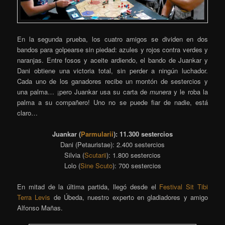
En la segunda prueba, los cuatro amigos se dividen en dos
bandos para golpearse sin piedad: azules y rojos contra verdes y
naranjas. Entre fosos y aceite ardiendo, el bando de Juankar y
Dani obtiene una victoria total, sin perder a ningún luchador.
Cada uno de los ganadores recibe un montón de sestercios y
una palma… ¡pero Juankar usa su carta de
munera
y le roba la
palma a su compañero! Uno no se puede fiar de nadie, está
claro…
Juankar (
Parmularii
): 11.300 sestercios
Dani (Petauristae): 2.400 sestercios
Silvia (
Scutarii
): 1.800 sestercios
Lolo (
Sine Scuto
): 700 sestercios
En mitad de la última partida, llegó desde el
Festival Sit Tibi
Terra Levis
de Úbeda, nuestro experto en gladiadores y amigo
Alfonso Mañas.