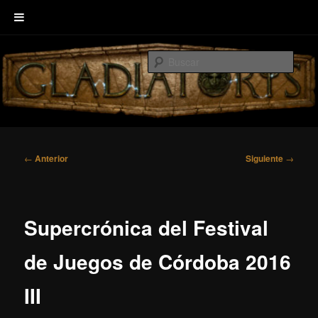
Ir
Welcome to GLADIATORIS, the board game about Roman amphitheater’s
al
combats.
Busc
contenido
principal
EscenaRYS
Navegación
←
Anterior
Siguiente
→
de
entradas
Supercrónica del Festival
de Juegos de Córdoba 2016
III