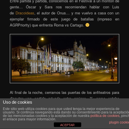
Entre partida y partida, conocemos en el Festival a un montón de
gente… Óscar y Sara nos recomiendan hablar con Luis
de
Dracoideas
, el autor de Onus… y me vuelvo a casa con un
ejemplar firmado de este juego de batallas (impreso en
AGRPriority) que enfrenta Roma vs Cartago.
Al final de la noche, cerramos las puertas de los anfiteatros para
disputar una partida privada entre amigos. Y, como estaba
Uso de cookies
pendiente una carrera de carros en el circo, y nos creemos aún
Este sitio web utiliza cookies para que usted tenga la mejor experiencia de
con fuerzas, nos sentamos Marcos, Anonimus, Juancar y yo a la
usuario. Si continúa navegando está dando su consentimiento para la aceptació
de las mencionadas cookies y la aceptación de nuestra
política de cookies
, pinc
mesa… “¡para jugar con todas las reglas de ampliaciones!”
el enlace para mayor información.
plugin cooki
ACEPTAR