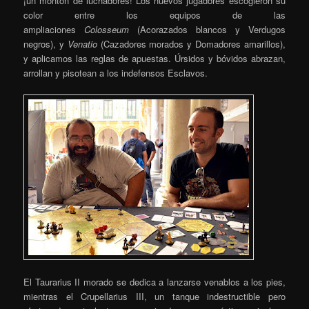
¡un montón de luchadores! Los nuevos jugadores escogieron su
color entre los equipos de las
ampliaciones
Colosseum
(Acorazados blancos y Verdugos
negros), y
Venatio
(Cazadores morados y Domadores amarillos),
y aplicamos las reglas de apuestas. Úrsidos y bóvidos abrazan,
arrollan y pisotean a los indefensos Esclavos.
El Taurarius II morado se dedica a lanzarse venablos a los pies,
mientras el Crupellarius III, un tanque indestructible pero