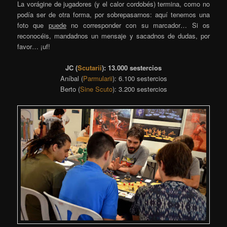
La vorágine de jugadores (y el calor cordobés) termina, como no
podía ser de otra forma, por sobrepasarnos: aquí tenemos una
foto que
puede
no corresponder con su marcador… Si os
reconocéis, mandadnos un mensaje y sacadnos de dudas, por
favor… ¡uf!
JC (
Scutarii
): 13.000 sestercios
Aníbal (
Parmularii
): 6.100 sestercios
Berto (
Sine Scuto
): 3.200 sestercios