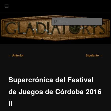
Ir
Welcome to GLADIATORIS, the board game about Roman amphitheater’s
al
combats.
Busc
contenido
principal
EscenaRYS
Navegación
←
Anterior
Siguiente
→
de
entradas
Supercrónica del Festival
de Juegos de Córdoba 2016
II