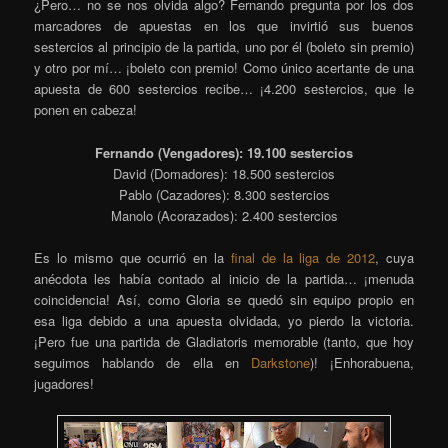
¿Pero… no se nos olvida algo? Fernando pregunta por los dos
marcadores de apuestas en los que invirtió sus buenos
sestercios al principio de la partida, uno por él (boleto sin premio)
y otro por mí… ¡boleto con premio! Como único acertante de una
apuesta de 600 sestercios recibe… ¡4.200 sestercios, que le
ponen en cabeza!
Fernando (Vengadores): 19.100 sestercios
David (Domadores): 18.500 sestercios
Pablo (Cazadores): 8.300 sestercios
Manolo (Acorazados): 2.400 sestercios
Es lo mismo que ocurrió en la
final de la liga de 2012
, cuya
anécdota les había contado al inicio de la partida… ¡menuda
coincidencia! Así, como Gloria se quedó sin equipo propio en
esa liga debido a una apuesta olvidada, yo pierdo la victoria.
¡Pero fue una partida de Gladiatoris memorable (tanto, que hoy
seguimos hablando de ella en
Darkstone
)! ¡Enhorabuena,
jugadores!