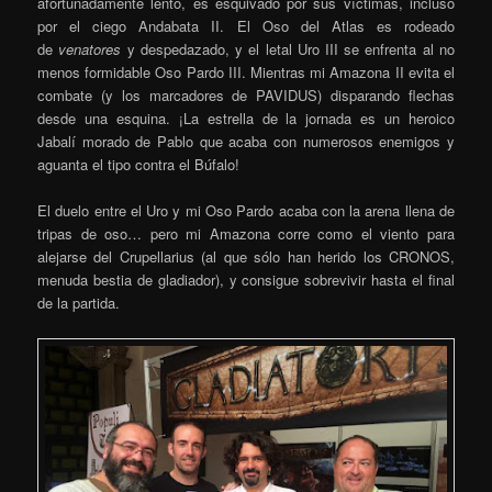
afortunadamente lento, es esquivado por sus víctimas, incluso
por el ciego Andabata II. El Oso del Atlas es rodeado
de
venatores
y despedazado, y el letal Uro III se enfrenta al no
menos formidable Oso Pardo III. Mientras mi Amazona II evita el
combate (y los marcadores de PAVIDUS) disparando flechas
desde una esquina. ¡La estrella de la jornada es un heroico
Jabalí morado de Pablo que acaba con numerosos enemigos y
aguanta el tipo contra el Búfalo!
El duelo entre el Uro y mi Oso Pardo acaba con la arena llena de
tripas de oso… pero mi Amazona corre como el viento para
alejarse del Crupellarius (al que sólo han herido los CRONOS,
menuda bestia de gladiador), y consigue sobrevivir hasta el final
de la partida.