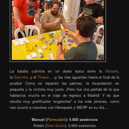
La batalla culmina en un duelo épico entre la
Retiaria
,
la
Samnita
, y el
Thraex
… ¡y los tres aguantan hasta el final de la
prueba! Como se reparten las palmas, la recaudación es
pequeña y la victoria muy justa. ¡Pero fue una partida de la que
hablamos mucho en el viaje de regreso a Madrid! Y es que
resulta muy gratificante “enganchar” a los más jóvenes, como
nos ocurrió a nosotros con Heroquest y MERP en su día…
Manuel (
Parmularii
): 4.800 sestercios
Rubén (
Sine Scuto
): 3.600 sestercios