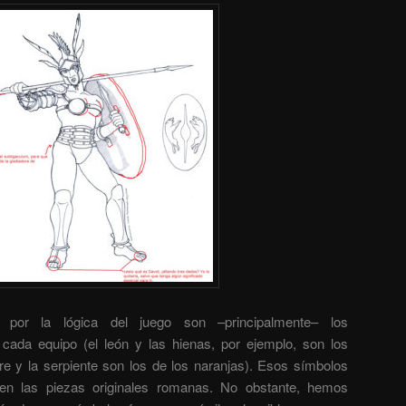
por la lógica del juego son –principalmente– los
ada equipo (el león y las hienas, por ejemplo, son los
gre y la serpiente son los de los naranjas). Esos símbolos
en las piezas originales romanas. No obstante, hemos