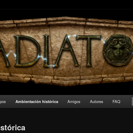
 board game about Roman amphitheater’s combats.
ipos
Ambientación histórica
Amigos
Autores
FAQ
stórica