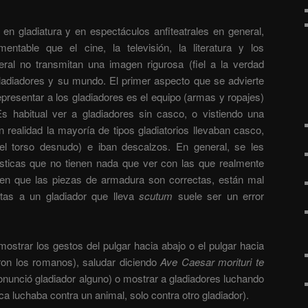
en gladiatura y en espectáculos anfiteatrales en general,
ntable que el cine, la televisión, la literatura y los
ral no transmitan una imagen rigurosa (fiel a la verdad
 gladiadores y su mundo. El primer aspecto que se advierte
presentar a los gladiadores es el equipo (armas y ropajes)
 habitual ver a gladiadores sin casco, o vistiendo una
 realidad la mayoría de tipos gladiatorios llevaban casco,
el torso desnudo) e iban descalzos. En general, se les
ticas que no tienen nada que ver con las que realmente
en que las piezas de armadura son correctas, están mal
tas a un gladiador que lleva
scutum
suele ser un error
ostrar los gestos del pulgar hacia abajo o el pulgar hacia
ron los romanos), saludar diciendo
Ave Caesar morituri te
nunció gladiador alguno) o mostrar a gladiadores luchando
ca luchaba contra un animal, solo contra otro gladiador).