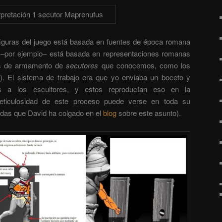
figuras del juego está basada en fuentes de época romana
–por ejemplo– está basada en representaciones romanas
as de armamento de
secutores
que conocemos, como los
. El sistema de trabajo era que yo enviaba un boceto y
es a los escultores, y estos reproducían eso en la
meticulosidad de este proceso puede verse en toda su
das que David ha colgado en el
blog
sobre este asunto).