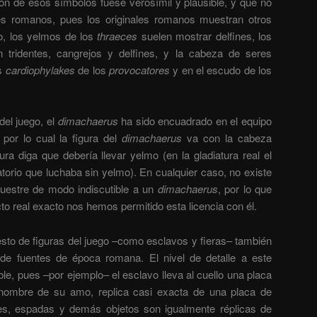
ión de esos símbolos fuese verosímil y plausible, y que no
es romanos, pues los originales romanos muestran otros
o, los yelmos de los
thraeces
suelen mostrar delfines, los
tridentes, cangrejos y delfines, y la cabeza de seres
os
cardiophylakes
de los
provocatores
y en el escudo de los
del juego, el
dimachaerus
ha sido encuadrado en el equipo
por lo cual la figura del
dimachaerus
va con la cabeza
ura diga que debería llevar yelmo (en la gladiatura real el
iatorio que luchaba sin yelmo). En cualquier caso, no existe
uestre de modo indiscutible a un
dimachaerus
, por lo que
real exacto nos hemos permitido esta licencia con él.
resto de figuras del juego –como esclavos y fieras– también
 de fuentes de época romana. El nivel de detalle a este
le, pues –por ejemplo– el esclavo lleva al cuello una placa
el nombre de su amo, replica casi exacta de una placa de
etes, espadas y demás objetos son igualmente réplicas de