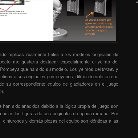
do réplicas realmente fieles a los modelos originales de
ecto me gustaría destacar especialmente el yelmo del
 de Pompeya que ha sido su modelo. Los yelmos del
thraex
y
nticos a sus originales pompeyanos, difiriendo solo en que
de su correspondiente equipo de gladiadores en el juego
o).
han sido añadidos debido a la lógica propia del juego son
rencian las figuras de sus originales de época romana. Por
e
, cinturones y demás piezas del equipo son idénticas a las