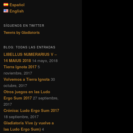
c
Español
a
English
r
SÍGUENOS EN TWITTER
Tweets by Gladiatoris
BLOG: TODAS LAS ENTRADAS
LIBELLUS NUMERARIUS V –
14 MAIUS 2018
14 mayo, 2018
Tierra Ignota 2017
5
noviembre, 2017
Volvemos a Tierra Ignota
30
octubre, 2017
Otros juegos en las Ludo
Ergo Sum 2017
27 septiembre,
2017
Crónica: Ludo Ergo Sum 2017
18 septiembre, 2017
Gladiatoris Vive (y vuelve a
las Ludo Ergo Sum)
4