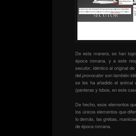
De esta manera, se han logra
época romana, y a este resp
secutor
, idéntico al original
del
provocator
son también idé
se les ha añadido el animal 
(panteras y lobos, en este cas
De hecho, esos elementos que 
los únicos elementos que dife
lo demás, las grebas,
manica
de época romana.