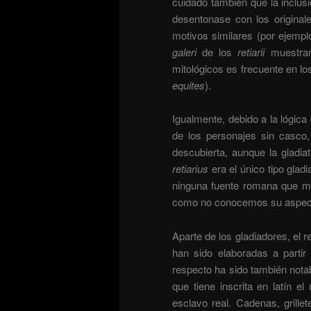
cuidado también que la inclus
desentonase con los original
motivos similares (por ejempl
galeri
de los
retiarii
muestran 
mitológicos es frecuente en l
equites
).
Igualmente, debido a la lógica 
de los personajes sin casco, 
descubierta, aunque la gladiat
retiarius
era el único tipo glad
ninguna fuente romana que m
como no conocemos su aspecto 
Aparte de los gladiadores, el 
han sido elaboradas a partir
respecto ha sido también notab
que tiene inscrita en latín 
esclavo real. Cadenas, grill