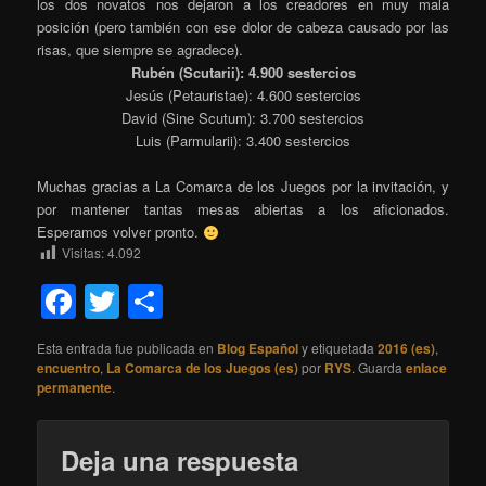
los dos novatos nos dejaron a los creadores en muy mala
posición (pero también con ese dolor de cabeza causado por las
risas, que siempre se agradece).
Rubén (Scutarii): 4.900 sestercios
Jesús (Petauristae): 4.600 sestercios
David (Sine Scutum): 3.700 sestercios
Luis (Parmularii): 3.400 sestercios
Muchas gracias a La Comarca de los Juegos por la invitación, y
por mantener tantas mesas abiertas a los aficionados.
Esperamos volver pronto.
Visitas:
4.092
Facebook
Twitter
Compartir
Esta entrada fue publicada en
Blog Español
y etiquetada
2016 (es)
,
encuentro
,
La Comarca de los Juegos (es)
por
RYS
. Guarda
enlace
permanente
.
Deja una respuesta