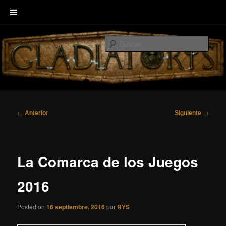
Ir
Welcome to GLADIATORIS, the board game about Roman amphitheater’s
al
combats.
Busc
contenido
principal
EscenaRYS
Navegación
←
Anterior
Siguiente
→
de
entradas
La Comarca de los Juegos
2016
Posted on
16 septiembre, 2016
por
RYS