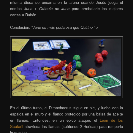
misma diosa se encarna en la arena cuando Jesús juega el
combo
Juno
+
Oráculo de Juno
para arrebatarle las mejores
cartas a Rubén.
Conclusión: “
Juno es más poderosa que Quirino.”
:/
En el último turno, el Dimachaerus sigue en pie, y lucha con la
espalda en el muro y el flanco protegido por una balsa de aceite
en llamas. Entonces, en un épico ataque, el
León de los
Scutarii
atraviesa las llamas (sufriendo 2 Heridas) para romperle
la yugular.