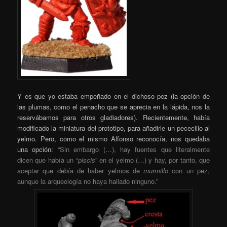
Y es que yo estaba empeñado en el dichoso pez (la opción de
las plumas, como el penacho que se aprecia en la lápida, nos la
reservábamos para otros gladiadores). Recientemente, había
modificado la miniatura del prototipo, para añadirle un pececillo al
yelmo. Pero, como el mismo Alfonso reconocía, nos quedaba
una opción:
“Sin embargo (…), hay fuentes que literalmente
dicen que había un “
piscis
” en el yelmo (…) y hay, por tanto, que
aceptar que debía de haber yelmos de
murmillo
con un pez,
aunque la arqueología no haya hallado ninguno.”