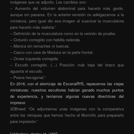
imágenes que os adjunto. Los cambios son:
– Aumento del volumen abdominal para hacerlo más gordo,
aunque sin pasarse. En la anterior revisión no adelgazamos a la
miniatura, pero igual dio esa imagen al suavizar la musculatura
para hacerlo más realista.”
– Definición de la musculatura como en la versión de prueba.
– Cinturón corregido con hebilla redonda.
–
Manica
sin remaches ni tuercas.
– Casco con cara de Medusa en la parte frontal.
–
Ocrea
izquierda corregida.
– Escudo corregido. (…) Posición más baja del brazo que
aguanta el escudo.
– Peana hexagonal.”
En 2016, con el aterrizaje de EscenaRYS, repasamos las viejas
miniaturas: nuestros escultores habían ganado muchos puntos
de experiencia, y teníamos algunas nuevas directrices del
impresor.
3DBreed: “Os adjuntamos unas imágenes con la comparativa
entre los
retoques
que hemos hecho al M
urmillo
para prepararlo
para impresión.”
[slideshow_deploy id=’430′]