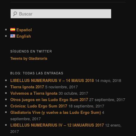
B
u
s
c
Español
a
English
r
SÍGUENOS EN TWITTER
Tweets by Gladiatoris
BLOG: TODAS LAS ENTRADAS
LIBELLUS NUMERARIUS V – 14 MAIUS 2018
14 mayo, 2018
Tierra Ignota 2017
5 noviembre, 2017
Volvemos a Tierra Ignota
30 octubre, 2017
Otros juegos en las Ludo Ergo Sum 2017
27 septiembre, 2017
Crónica: Ludo Ergo Sum 2017
18 septiembre, 2017
Gladiatoris Vive (y vuelve a las Ludo Ergo Sum)
4
septiembre, 2017
LIBELLUS NUMERARIUS IV – 12 IANUARIUS 2017
12 enero,
2017