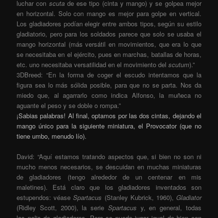
luchar con
scuta
de ese tipo (cinta y mango) y se golpea mejor
en horizontal. Solo con mango es mejor para golpe en vertical.
Los gladiadores podían elegir entre ambos tipos, según su estilo
gladiatorio, pero para los soldados parece que solo se usaba el
mango horizontal (más versátil en movimientos, que era lo que
se necesitaba en el ejército, pues en marchas, batallas de horas,
etc. uno necesitaba versatilidad en el movimiento del
scutum
).”
3DBreed: “En la forma de coger el escudo intentamos que la
figura sea lo más sólida posible, para que no se parta. Nos da
miedo que, al agarrarlo como indica Alfonso, la muñeca no
aguante el peso y se doble o rompa.”
¡Sabias palabras! Al final, optamos por las dos cintas, dejando el
mango único para la siguiente miniatura, el Provocator (que no
tiene umbo, menudo lío).
David: “Aquí estamos tratando aspectos que, si bien no son ni
mucho menos necesarios, se descuidan en muchas miniaturas
de gladiadores (tengo alrededor de un centenar en mis
maletines). Está claro que los gladiadores inventados son
estupendos: véase
Spartacus
(Stanley Kubrick, 1960),
Gladiator
(Ridley Scott, 2000), la serie
Spartacus
y, en general, todas
las pelis de gladiadores. Pero se puede jugar igual de bien con