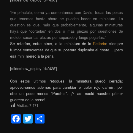
“En principio, como ya comentamos con David, todas las poses
que tenemos hasta ahora se pueden hacer en miniatura. La
cuestión es que, más que probablemente, algunas miniaturas
haya que “cortarlas” en dos o más piezas por cuestiones de
molde, sacar las piezas por separado y luego pegarlas.”
Se referían, entre otras, a la miniatura de la
Retiaria
: siempre
fuimos conscientes de que su postura duplicaba el coste… ¡pero
esa mini merecía la pena!
[slideshow_deploy id=’428′]
Con estos últimos retoques, la miniatura quedó cerrada;
aprovechamos además para cambiar el color rojo carmín, por
otro un poco menos “Parchís”. ¡Y así nació nuestro primer
guerrero de la arena!
Visitas:
7.471
Facebook
Twitter
Compartir