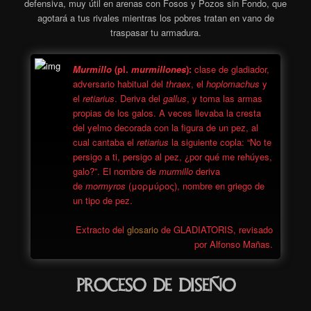
defensiva, muy útil en arenas con Fosos y Pozos sin Fondo, que
agotará a tus rivales mientras los pobres tratan en vano de
traspasar tu armadura.
Murmillo
(pl.
murmillones
):
clase de gladiador,
adversario habitual del
thraex
, el
hoplomachus
y
el
retiarius
. Deriva del
gallus
, y toma las armas
propias de los galos. A veces llevaba la cresta
del yelmo decorada con la figura de un pez, al
cual cantaba el
retiarius
la siguiente copla: “No te
persigo a ti, persigo al pez, ¿por qué me rehúyes,
galo?”. El nombre de
murmillo
deriva
de
mormyros
(μορμύρος), nombre en griego de
un tipo de pez.
Extracto del
glosario
de GLADIATORIS, revisado
por Alfonso Mañas.
Proceso de Diseño