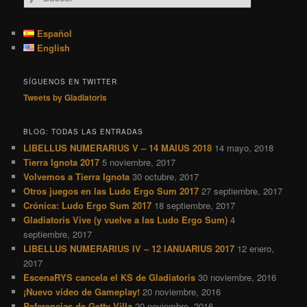
u
s
c
Español
a
English
r
SÍGUENOS EN TWITTER
Tweets by Gladiatoris
BLOG: TODAS LAS ENTRADAS
LIBELLUS NUMERARIUS V – 14 MAIUS 2018
14 mayo, 2018
Tierra Ignota 2017
5 noviembre, 2017
Volvemos a Tierra Ignota
30 octubre, 2017
Otros juegos en las Ludo Ergo Sum 2017
27 septiembre, 2017
Crónica: Ludo Ergo Sum 2017
18 septiembre, 2017
Gladiatoris Vive (y vuelve a las Ludo Ergo Sum)
4
septiembre, 2017
LIBELLUS NUMERARIUS IV – 12 IANUARIUS 2017
12 enero,
2017
EscenaRYS cancela el KS de Gladiatoris
30 noviembre, 2016
¡Nuevo vídeo de Gameplay!
20 noviembre, 2016
Referencias de Getty Villa
20 noviembre, 2016