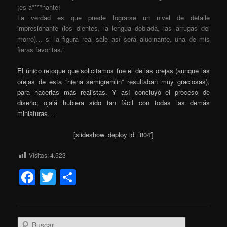
¡es a****nante!
La verdad es que puede lograrse un nivel de detalle
impresionante (los dientes, la lengua doblada, las arrugas del
morro)… si la figura real sale así será alucinante, una de mis
fieras favoritas.”
El único retoque que solicitamos fue el de las orejas (aunque las
orejas de esta “hiena semigremlin” resultaban muy graciosas),
para hacerlas más realistas. Y así concluyó el proceso de
diseño; ojalá hubiera sido tan fácil con todas las demás
miniaturas…
[slideshow_deploy id=’804′]
Visitas:
4.523
Facebook
Twitter
Compartir
B