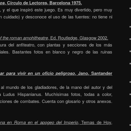
nos
, Círculo de Lectores, Barcelona 1975.
s, y el que inspiró este juego. Es muy divertido, pero muy
n cuidado) y desconoce el uso de las fuentes: no tiene ni
of the roman amphitheatre
, Ed. Routledge, Glasgow 2002.
tura del anfiteatro, con plantas y secciones de los más
riales. Bastantes fotos en blanco y negro de las ruinas
ar para vivir en un oficio peligroso
, Jano, Santander
al mundo de los gladiadores, de la mano del autor y del
ca Ludus Hispanianus. Muchísimas fotos, todas a color,
aciones de combates. Cuenta con glosario y otros anexos.
iana en Roma en el apogeo del Imperio
, Temas de Hoy,