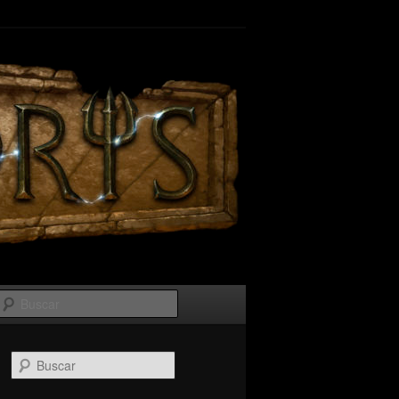
Buscar
B
u
s