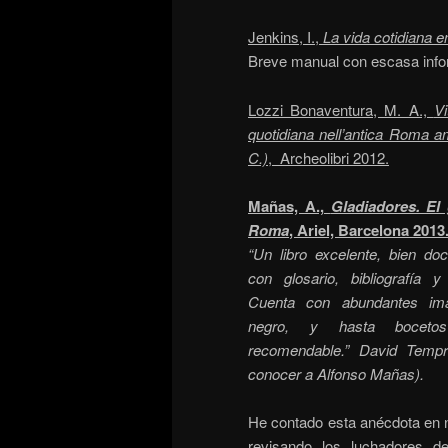
Jenkins, I.,
La vida cotidiana 
Breve manual con escasa info
Lozzi Bonaventura, M. A.,
Vi
quotidiana nell’antica Roma am
C.)
, Archeolibri 2012.
Mañas, A.,
Gladiadores. El
Roma
, Ariel, Barcelona 2013
“Un libro excelente, bien d
con glosario, bibliografía y
Cuenta con abundantes im
negro, y hasta boceto
recomendable.” David Tempr
conocer a Alfonso Mañas).
He contado esta anécdota en
revisando los luchadores