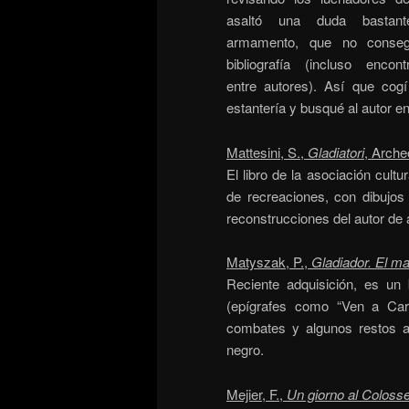
asaltó una duda bastant
armamento, que no conseg
bibliografía (incluso encon
entre autores). Así que cogí
estantería y busqué al autor en
Mattesini, S.,
Gladiatori
, Arche
El libro de la asociación cul
de recreaciones, con dibujos 
reconstrucciones del autor de
Matyszak, P.,
Gladiador. El m
Reciente adquisición, es un bu
(epígrafes como “Ven a Car
combates y algunos restos a
negro.
Mejier, F.,
Un giorno al Colosseo