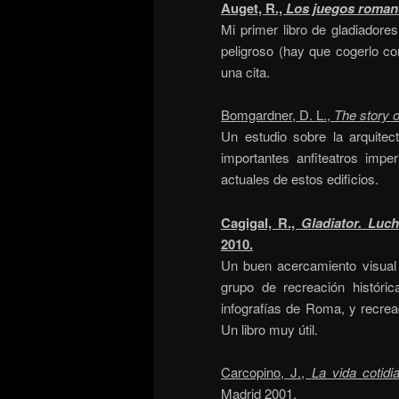
Auget, R.,
Los juegos roma
Mi primer libro de gladiadore
peligroso (hay que cogerlo co
una cita.
Bomgardner, D. L.,
The story 
Un estudio sobre la arquitec
importantes anfiteatros impe
actuales de estos edificios.
Cagigal, R.,
Gladiator. Luch
2010.
Un buen acercamiento visual 
grupo de recreación históri
infografías de Roma, y recre
Un libro muy útil.
Carcopino, J.,
La vida cotid
Madrid 2001.