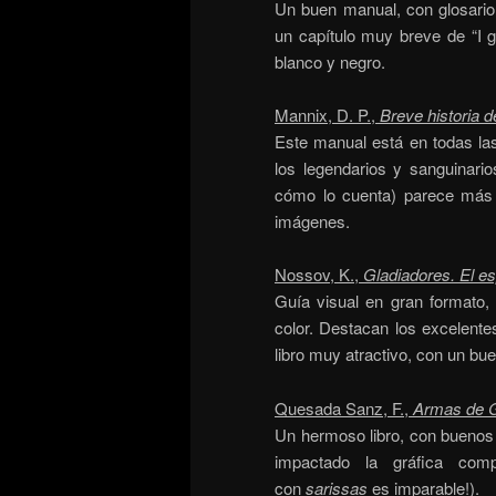
Un buen manual, con glosario 
un capítulo muy breve de “I 
blanco y negro.
Mannix, D. P.,
Breve historia d
Este manual está en todas las 
los legendarios y sanguinari
cómo lo cuenta) parece más b
imágenes.
Nossov, K.,
Gladiadores. El e
Guía visual en gran formato
color. Destacan los excelente
libro muy atractivo, con un bue
Quesada Sanz, F.,
Armas de 
Un hermoso libro, con buenos 
impactado la gráfica comp
con
sarissas
es imparable!).