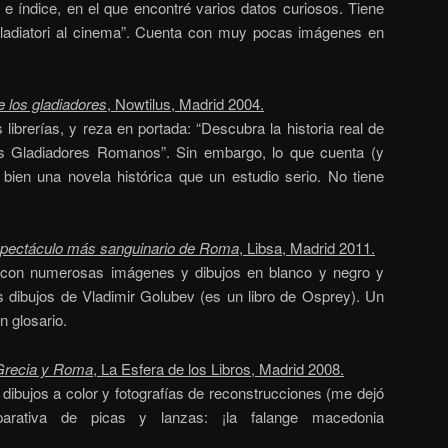
e índice, en el que encontré varios datos curiosos. Tiene
gladiatori al cinema”. Cuenta con muy pocas imágenes en
e los gladiadores
, Nowtilus, Madrid 2004.
librerías, y reza en portada: “Descubra la historia real de
os Gladiadores Romanos”. Sin embargo, lo que cuenta (y
ien una novela histórica que un estudio serio. No tiene
spectáculo más sanguinario de Roma
, Libsa, Madrid 2011.
, con numerosas imágenes y dibujos en blanco y negro y
s dibujos de Vladimir Golubev (es un libro de Osprey). Un
n glosario.
Grecia y Roma
, La Esfera de los Libros, Madrid 2008.
dibujos a color y fotografías de reconstrucciones (me dejó
arativa de picas y lanzas: ¡la falange macedonia