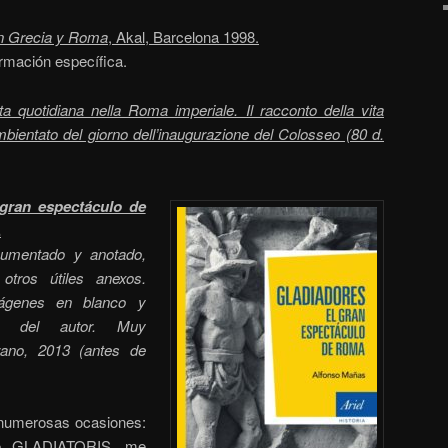
en Grecia y Roma
, Akal, Barcelona 1998.
rmación específica.
ta quotidiana nella Roma imperiale. Il racconto della vita
bientato del giorno dell’inaugurazione del Colosseo (80 d.
 gran espectáculo de
.
ocumentado y anotado,
 otros útiles anexos.
ágenes en blanco y
s del autor. Muy
ano, 2013 (antes de
 numerosas ocasiones:
 de GLADIATORIS, me