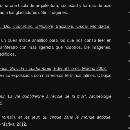
oma que habla de arquitectura, sociedad y formas de ocio
s a los gladiadores). Sin imágenes.
 Usi, costumbri, istituzioni, tradizioni
, Oscar Mondadori,
un buen índice analítico para los que nos cansa leer en
l anfiteatro con más ligereza que nosotros. De imágenes,
dificios.
nos. Su vida y costumbres
, Edimat Libros, Madrid 2002.
o en su exposición, con numerosos términos latinos. Dibujos
eur. La vie quotidienne à l’école de la mort
, Archéologie
3.
e romain, et les jeux du cirque dans le monde antique
,
-Marival 2012.