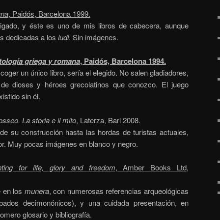
ana
, Paidós, Barcelona 1999.
ligado, y éste es uno de mis libros de cabecera, aunque
as dedicadas a los
ludi
. Sin imágenes.
tología griega y romana
, Paidós, Barcelona 1994.
oger un único libro, sería el elegido. No salen gladiadores,
 de dioses y héroes grecolatinos que conozco. El juego
stido sin él.
osseo. La storia e il mito
, Laterza, Bari 2008.
de su construcción hasta las hordas de turistas actuales,
or. Muy pocas imágenes en blanco y negro.
ghting for life, glory and freedom
, Amber Books Ltd,
e en los
munera
, con numerosas referencias arqueológicas
rabados decimonónicos), y una cuidada presentación, en
mero glosario y bibliografía.