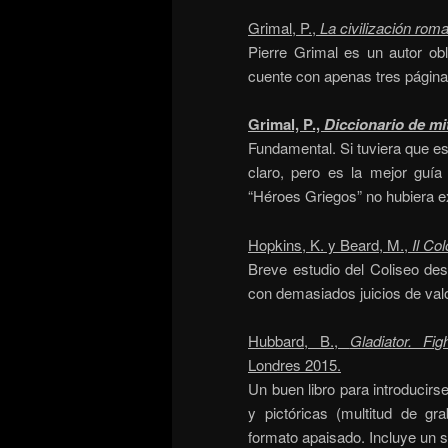
Grimal, P.,
La civilización rom
Pierre Grimal es un autor ob
cuente con apenas tres págin
Grimal, P.,
Diccionario de mi
Fundamental. Si tuviera que esc
claro, pero es la mejor guía
“Héroes Griegos” no hubiera exi
Hopkins, K. y Beard, M.,
Il Col
Breve estudio del Coliseo des
con demasiados juicios de val
Hubbard, B.,
Gladiator. Fi
Londres 2015.
Un buen libro para introducirs
y pictóricas (multitud de g
formato apaisado. Incluye un so