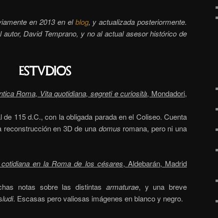
eviamente en 2013 en el
blog
, y actualizada posteriormente.
 autor, David Temprano, y no al actual asesor histórico de
estudios
ntica Roma, Vita quotidiana, segreti e curiosità
, Mondadori,
 de 115 d.C., con la obligada parada en el Coliseo. Cuenta
a reconstrucción en 3D de una
domus
romana, pero ni una
 cotidiana en la Roma de los césares
, Aldebarán, Madrid
chas notas sobre las distintas
armaturae
, y una breve
s
ludi
. Escasas pero valiosas imágenes en blanco y negro.